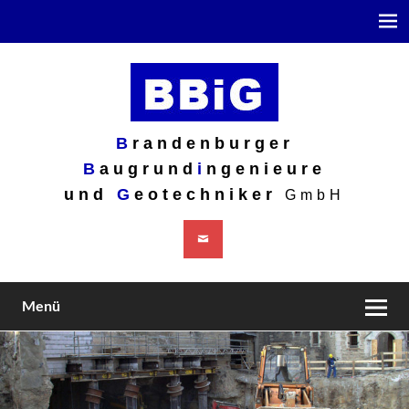
Brandenburger
B
randenburger
Baugrundingenieure und
B
augrund
i
ngenieure
und
G
eotechniker
Geotechniker GmbH
GmbH
Menü