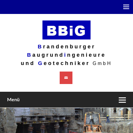
Brandenburger
B
randenburger
Baugrundingenieure und
B
augrund
i
ngenieure
und
G
eotechniker
Geotechniker GmbH
GmbH
Menü